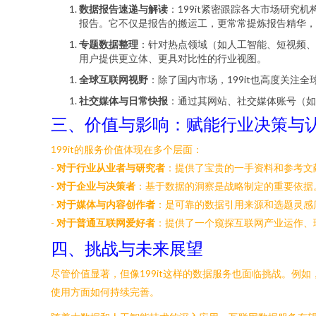
数据报告速递与解读
：199it紧密跟踪各大市场研究机
报告。它不仅是报告的搬运工，更常常提炼报告精华，
专题数据整理
：针对热点领域（如人工智能、短视频、
用户提供更立体、更具对比性的行业视图。
全球互联网视野
：除了国内市场，199it也高度关
社交媒体与日常快报
：通过其网站、社交媒体账号（如
三、价值与影响：赋能行业决策与
199it的服务价值体现在多个层面：
-
对于行业从业者与研究者
：提供了宝贵的一手资料和参考文
-
对于企业与决策者
：基于数据的洞察是战略制定的重要依据。
-
对于媒体与内容创作者
：是可靠的数据引用来源和选题灵感
-
对于普通互联网爱好者
：提供了一个窥探互联网产业运作、
四、挑战与未来展望
尽管价值显著，但像199it这样的数据服务也面临挑战。
使用方面如何持续完善。