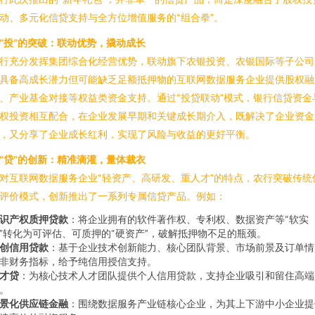
动、多元化信贷支持与全方位增值服务的“组合拳”。
“投”的突破：联动优势，撬动成长
行充分发挥集团综合化经营优势，联动旗下农银投资、农银国际等子公司
具备高成长潜力但可能缺乏足额抵押物的互联网数据服务企业提供股权融
、产业基金对接等权益类资金支持。通过“投贷联动”模式，银行信贷资金
权投资相互配合，在企业发展早期和关键成长期介入，既解决了企业资金
，又分享了企业成长红利，实现了风险与收益的更好平衡。
“贷”的创新：精准滴灌，量体裁衣
对互联网数据服务企业“轻资产、高研发、重人才”的特点，农行突破传统
评价模式，创新推出了一系列专属信贷产品。例如：
识产权质押贷款
：将企业拥有的软件著作权、专利权、数据资产等“软实
”转化为可评估、可质押的“硬资产”，破解抵押物不足的瓶颈。
创信用贷款
：基于企业技术创新能力、核心团队背景、市场前景及订单情
非财务指标，给予纯信用授信支持。
才贷
：为核心技术人才团队提供个人信用贷款，支持企业吸引和留住高端
。
景化供应链金融
：围绕数据服务产业链核心企业，为其上下游中小企业提