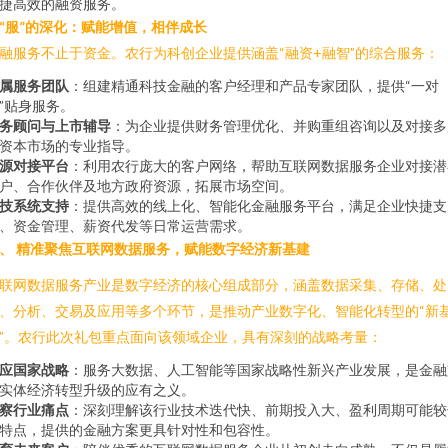
捷高效的融资服务。
“服”的深化：赋能增值，相伴成长
融服务不止于资金。农行为科创企业提供涵盖“融资+融智”的综合服务：
属服务团队
：组建精通科技金融的客户经理和产品专家团队，提供“一对
”贴身服务。
务顾问与上市辅导
：为企业提供财务管理优化、并购重组咨询以及对接多
资本市场的专业指导。
源对接平台
：利用农行庞大的客户网络，帮助互联网数据服务企业对接潜
户、合作伙伴及地方政府资源，拓展市场空间。
技系统支持
：提供高效的线上化、智能化金融服务平台，满足企业快捷支
、资金管理、薪资代发等日常运营需求。
、 精准聚焦互联网数据服务，赋能数字经济新基建
联网数据服务产业是数字经济的核心组成部分，涵盖数据采集、存储、处
、分析、交易及应用等多个环节，是推动产业数字化、智能化转型的“新
”。农行此次礼包重点面向该领域企业，具有深刻的战略考量：
应国家战略
：服务大数据、人工智能等国家战略性新兴产业发展，是金融
实体经济转型升级的应有之义。
察行业痛点
：深刻理解该行业技术迭代快、前期投入大、盈利周期可能较
特点，提供的金融方案更具针对性和包容性。