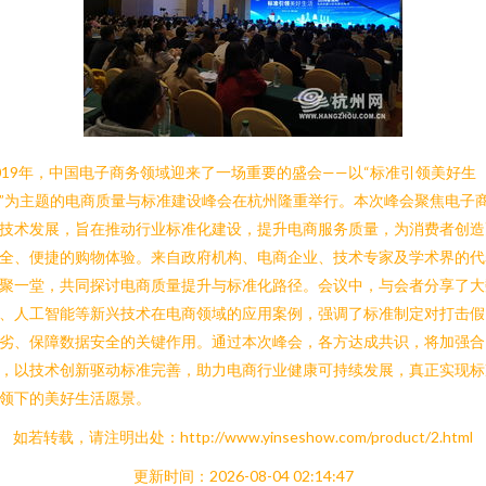
019年，中国电子商务领域迎来了一场重要的盛会——以“标准引领美好生
”为主题的电商质量与标准建设峰会在杭州隆重举行。本次峰会聚焦电子
技术发展，旨在推动行业标准化建设，提升电商服务质量，为消费者创造
全、便捷的购物体验。来自政府机构、电商企业、技术专家及学术界的代
聚一堂，共同探讨电商质量提升与标准化路径。会议中，与会者分享了大
、人工智能等新兴技术在电商领域的应用案例，强调了标准制定对打击假
劣、保障数据安全的关键作用。通过本次峰会，各方达成共识，将加强合
，以技术创新驱动标准完善，助力电商行业健康可持续发展，真正实现标
领下的美好生活愿景。
如若转载，请注明出处：http://www.yinseshow.com/product/2.html
更新时间：2026-08-04 02:14:47